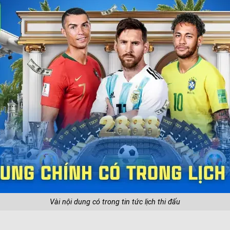
Vài nội dung có trong tin tức lịch thi đấu