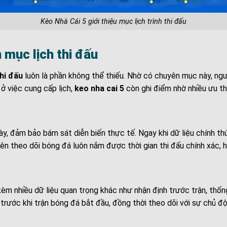
Kèo Nhà Cái 5 giới thiệu mục lịch trình thi đấu
 mục lịch thi đấu
thi đấu
luôn là phần không thể thiếu. Nhờ có chuyên mục này, ng
 ở việc cung cấp lịch,
keo nha cai 5
còn ghi điểm nhờ nhiều ưu thế
y, đảm bảo bám sát diễn biến thực tế. Ngay khi dữ liệu chính th
iên theo dõi bóng đá luôn nắm được thời gian thi đấu chính xác, h
èm nhiều dữ liệu quan trọng khác như nhận định trước trận, thống
 trước khi trận bóng đá bắt đầu, đồng thời theo dõi với sự chủ đ