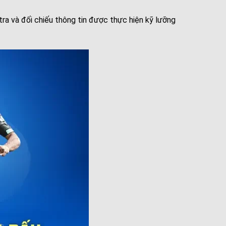
ra và đối chiếu thông tin được thực hiện kỹ lưỡng