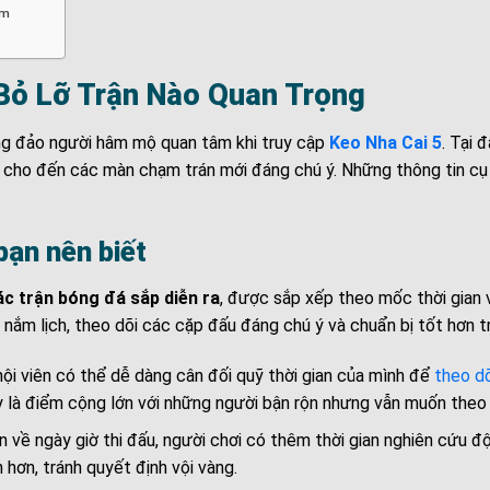
êm
 Bỏ Lỡ Trận Nào Quan Trọng
g đảo người hâm mộ quan tâm khi truy cập
Keo Nha Cai 5
. Tại 
c cho đến các màn chạm trán mới đáng chú ý. Những thông tin cụ
bạn nên biết
ác trận bóng đá sắp diễn ra
, được sắp xếp theo mốc thời gian 
nắm lịch, theo dõi các cặp đấu đáng chú ý và chuẩn bị tốt hơn t
 hội viên có thể dễ dàng cân đối quỹ thời gian của mình để
theo d
 là điểm cộng lớn với những người bận rộn nhưng vẫn muốn theo s
 về ngày giờ thi đấu, người chơi có thêm thời gian nghiên cứu đội
hơn, tránh quyết định vội vàng.