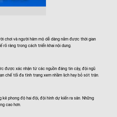
ười chơi và người hâm mộ dễ dàng nắm được thời gian
 rõ ràng trong cách triển khai nội dung.
ức được xác nhận từ các nguồn đáng tin cậy, đội ngũ
ạn chế tối đa tình trạng xem nhầm lịch hay bỏ sót trận.
 kê phong độ hai đội, đội hình dự kiến ra sân. Những
ộng cao hơn.