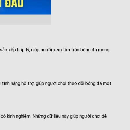
 sắp xếp hợp lý, giúp người xem tìm trận bóng đá mong
 tính năng hỗ trợ, giúp người chơi theo dõi bóng đá một
có kinh nghiệm. Những dữ liệu này giúp người chơi dễ