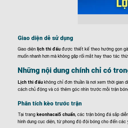
Giao diện dễ sử dụng
Giao diện
lịch thi đấu
được thiết kế theo hướng gọn gàn
muốn nhanh hơn mà không gặp rối mắt hay thao tác thừa
Những nội dung chính chỉ có tron
Lịch thi đấu
không chỉ đơn thuần là nơi xem thời gian 
cách chủ động và có thêm góc nhìn trước mỗi trận bóng
Phân tích kèo trước trận
Tại trang
keonhacai5 chuẩn
, các trận bóng đá sắp diễ
hình dung cục diện, từ phong độ đội bóng cho đến các 