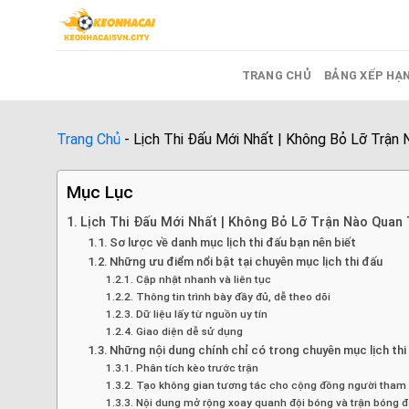
TRANG CHỦ
BẢNG XẾP HẠ
Trang Chủ
-
Lịch Thi Đấu Mới Nhất | Không Bỏ Lỡ Trận
Mục Lục
Lịch Thi Đấu Mới Nhất | Không Bỏ Lỡ Trận Nào Quan
Sơ lược về danh mục lịch thi đấu bạn nên biết
Những ưu điểm nổi bật tại chuyên mục lịch thi đấu
Cập nhật nhanh và liên tục
Thông tin trình bày đầy đủ, dễ theo dõi
Dữ liệu lấy từ nguồn uy tín
Giao diện dễ sử dụng
Những nội dung chính chỉ có trong chuyên mục lịch thi
Phân tích kèo trước trận
Tạo không gian tương tác cho cộng đồng người tham 
Nội dung mở rộng xoay quanh đội bóng và trận bóng đ