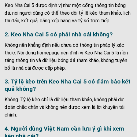
Keo Nha Cai 5 được định vị như một cổng thông tin bóng
đá, nơi người dùng có thể theo dõi tỷ lệ kèo tham khảo, lịch
thi đấu, kết quả, bảng xếp hạng và tỷ số trực tiếp.
2. Keo Nha Cai 5 có phải nhà cái không?
Không nên khẳng định nếu chưa có thông tin pháp lý xác
thực. Nội dung homepage nên định vị Keo Nha Cai 5 là nền
tảng thông tin và dữ liệu bóng đá tham khảo, không tuyên
bố là nhà cái được cấp phép.
3. Tỷ lệ kèo trên Keo Nha Cai 5 có đảm bảo kết
quả không?
Không. Tỷ lệ kèo chỉ là dữ liệu tham khảo, không phải dự
đoán chắc chắn và không nên được xem là lời khuyên tài
chính.
4. Người dùng Việt Nam cần lưu ý gì khi xem
kèo nhà cái?