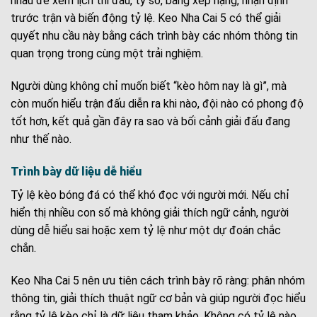
nhau để xem lịch thi đấu, tỷ số, bảng xếp hạng, nhận định
trước trận và biến động tỷ lệ. Keo Nha Cai 5 có thể giải
quyết nhu cầu này bằng cách trình bày các nhóm thông tin
quan trọng trong cùng một trải nghiệm.
Người dùng không chỉ muốn biết “kèo hôm nay là gì”, mà
còn muốn hiểu trận đấu diễn ra khi nào, đội nào có phong độ
tốt hơn, kết quả gần đây ra sao và bối cảnh giải đấu đang
như thế nào.
Trình bày dữ liệu dễ hiểu
Tỷ lệ kèo bóng đá có thể khó đọc với người mới. Nếu chỉ
hiển thị nhiều con số mà không giải thích ngữ cảnh, người
dùng dễ hiểu sai hoặc xem tỷ lệ như một dự đoán chắc
chắn.
Keo Nha Cai 5 nên ưu tiên cách trình bày rõ ràng: phân nhóm
thông tin, giải thích thuật ngữ cơ bản và giúp người đọc hiểu
rằng tỷ lệ kèo chỉ là dữ liệu tham khảo. Không có tỷ lệ nào