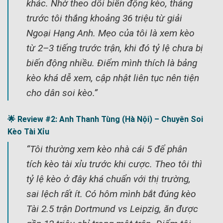
khác. Nhờ theo dõi biến động kèo, tháng
trước tôi thắng khoảng 36 triệu từ giải
Ngoại Hạng Anh. Mẹo của tôi là xem kèo
từ 2–3 tiếng trước trận, khi đó tỷ lệ chưa bị
biến động nhiều. Điểm mình thích là bảng
kèo khá dễ xem, cập nhật liên tục nên tiện
cho dân soi kèo.”
🌟 Review #2: Anh Thanh Tùng (Hà Nội) – Chuyên Soi
Kèo Tài Xỉu
“Tôi thường xem kèo nhà cái 5 để phân
tích kèo tài xỉu trước khi cược. Theo tôi thì
tỷ lệ kèo ở đây khá chuẩn với thị trường,
sai lệch rất ít. Có hôm mình bắt đúng kèo
Tài 2.5 trận Dortmund vs Leipzig, ăn được