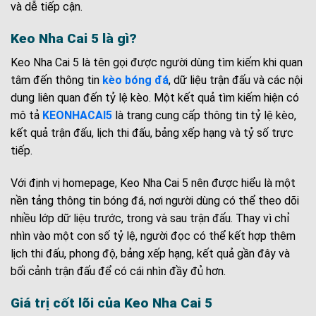
và dễ tiếp cận.
Keo Nha Cai 5 là gì?
Keo Nha Cai 5 là tên gọi được người dùng tìm kiếm khi quan
tâm đến thông tin
kèo bóng đá
, dữ liệu trận đấu và các nội
dung liên quan đến tỷ lệ kèo. Một kết quả tìm kiếm hiện có
mô tả
KEONHACAI5
là trang cung cấp thông tin tỷ lệ kèo,
kết quả trận đấu, lịch thi đấu, bảng xếp hạng và tỷ số trực
tiếp.
Với định vị homepage, Keo Nha Cai 5 nên được hiểu là một
nền tảng thông tin bóng đá, nơi người dùng có thể theo dõi
nhiều lớp dữ liệu trước, trong và sau trận đấu. Thay vì chỉ
nhìn vào một con số tỷ lệ, người đọc có thể kết hợp thêm
lịch thi đấu, phong độ, bảng xếp hạng, kết quả gần đây và
bối cảnh trận đấu để có cái nhìn đầy đủ hơn.
Giá trị cốt lõi của Keo Nha Cai 5