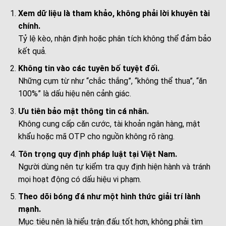
Xem dữ liệu là tham khảo, không phải lời khuyên tài
chính.
Tỷ lệ kèo, nhận định hoặc phân tích không thể đảm bảo
kết quả.
Không tin vào các tuyên bố tuyệt đối.
Những cụm từ như “chắc thắng”, “không thể thua”, “ăn
100%” là dấu hiệu nên cảnh giác.
Ưu tiên bảo mật thông tin cá nhân.
Không cung cấp căn cước, tài khoản ngân hàng, mật
khẩu hoặc mã OTP cho nguồn không rõ ràng.
Tôn trọng quy định pháp luật tại Việt Nam.
Người dùng nên tự kiểm tra quy định hiện hành và tránh
mọi hoạt động có dấu hiệu vi phạm.
Theo dõi bóng đá như một hình thức giải trí lành
mạnh.
Mục tiêu nên là hiểu trận đấu tốt hơn, không phải tìm