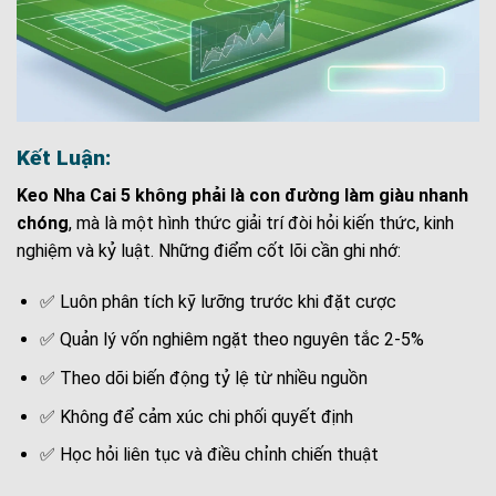
Kết Luận:
Keo Nha Cai 5 không phải là con đường làm giàu nhanh
chóng
, mà là một hình thức giải trí đòi hỏi kiến thức, kinh
nghiệm và kỷ luật. Những điểm cốt lõi cần ghi nhớ:
✅ Luôn phân tích kỹ lưỡng trước khi đặt cược
✅ Quản lý vốn nghiêm ngặt theo nguyên tắc 2-5%
✅ Theo dõi biến động tỷ lệ từ nhiều nguồn
✅ Không để cảm xúc chi phối quyết định
✅ Học hỏi liên tục và điều chỉnh chiến thuật