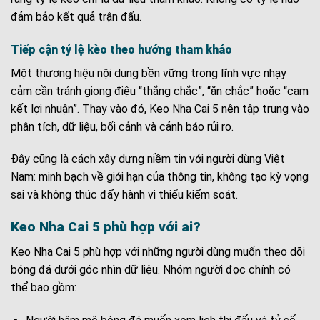
đảm bảo kết quả trận đấu.
Tiếp cận tỷ lệ kèo theo hướng tham khảo
Một thương hiệu nội dung bền vững trong lĩnh vực nhạy
cảm cần tránh giọng điệu “thắng chắc”, “ăn chắc” hoặc “cam
kết lợi nhuận”. Thay vào đó, Keo Nha Cai 5 nên tập trung vào
phân tích, dữ liệu, bối cảnh và cảnh báo rủi ro.
Đây cũng là cách xây dựng niềm tin với người dùng Việt
Nam: minh bạch về giới hạn của thông tin, không tạo kỳ vọng
sai và không thúc đẩy hành vi thiếu kiểm soát.
Keo Nha Cai 5 phù hợp với ai?
Keo Nha Cai 5 phù hợp với những người dùng muốn theo dõi
bóng đá dưới góc nhìn dữ liệu. Nhóm người đọc chính có
thể bao gồm: