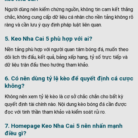
Người dùng nên kiểm chứng nguồn, không tin cam kết thắng
chắc, không cung cấp dữ liệu cá nhân cho nền tảng không rõ
ràng và cần lưu ý quy định pháp luật liên quan.
5. Keo Nha Cai 5 phù hợp với ai?
Nền tảng phù hợp với người quan tâm bóng đá, muốn theo
dõi lịch thi đấu, kết quả, bảng xếp hạng, tỷ số trực tiếp và
dữ liệu trận đấu theo hướng tham khảo.
6. Có nên dùng tỷ lệ kèo để quyết định cá cược
không?
Không nên xem tỷ lệ kèo là cơ sở chắc chắn cho bất kỳ
quyết định tài chính nào. Nội dung kèo bóng đá cần được
đọc với tinh thần tham khảo và kiểm soát rủi ro.
7. Homepage Keo Nha Cai 5 nên nhấn mạnh
điều gì?