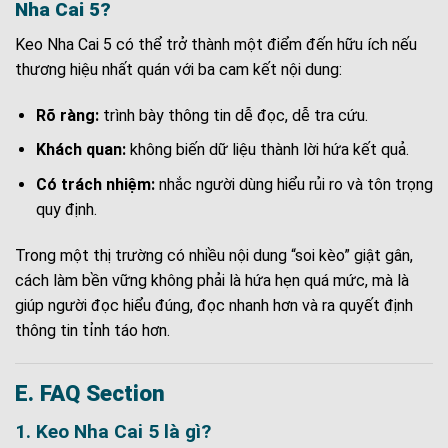
Nha Cai 5?
Keo Nha Cai 5 có thể trở thành một điểm đến hữu ích nếu
thương hiệu nhất quán với ba cam kết nội dung:
Rõ ràng:
trình bày thông tin dễ đọc, dễ tra cứu.
Khách quan:
không biến dữ liệu thành lời hứa kết quả.
Có trách nhiệm:
nhắc người dùng hiểu rủi ro và tôn trọng
quy định.
Trong một thị trường có nhiều nội dung “soi kèo” giật gân,
cách làm bền vững không phải là hứa hẹn quá mức, mà là
giúp người đọc hiểu đúng, đọc nhanh hơn và ra quyết định
thông tin tỉnh táo hơn.
E. FAQ Section
1. Keo Nha Cai 5 là gì?