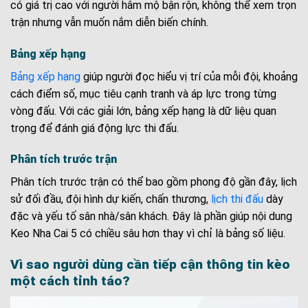
có giá trị cao với người hâm mộ bận rộn, không thể xem trọn
trận nhưng vẫn muốn nắm diễn biến chính.
Bảng xếp hạng
Bảng xếp hạng
giúp người đọc hiểu vị trí của mỗi đội, khoảng
cách điểm số, mục tiêu cạnh tranh và áp lực trong từng
vòng đấu. Với các giải lớn, bảng xếp hạng là dữ liệu quan
trọng để đánh giá động lực thi đấu.
Phân tích trước trận
Phân tích trước trận có thể bao gồm phong độ gần đây, lịch
sử đối đầu, đội hình dự kiến, chấn thương,
lịch thi đấu
dày
đặc và yếu tố sân nhà/sân khách. Đây là phần giúp nội dung
Keo Nha Cai 5 có chiều sâu hơn thay vì chỉ là bảng số liệu.
Vì sao người dùng cần tiếp cận thông tin kèo
một cách tỉnh táo?