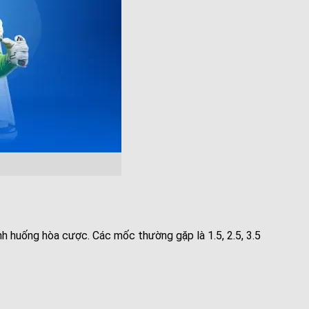
nh huống hòa cược. Các mốc thường gặp là 1.5, 2.5, 3.5