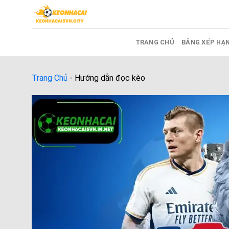
TRANG CHỦ
BẢNG XẾP HẠ
Trang Chủ
-
Hướng dẫn đọc kèo