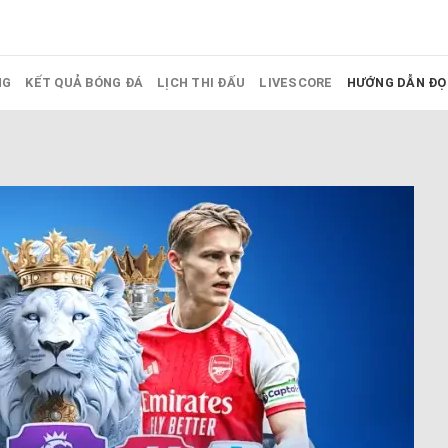
NG
KẾT QUẢ BÓNG ĐÁ
LỊCH THI ĐẤU
LIVESCORE
HƯỚNG DẪN ĐỌ