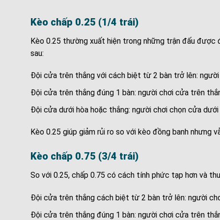
Kèo chấp 0.25 (1/4 trái)
Kèo 0.25 thường xuất hiện trong những trận đấu được đá
sau:
Đội cửa trên thắng với cách biệt từ 2 bàn trở lên: người
Đội cửa trên thắng đúng 1 bàn: người chơi cửa trên thắ
Đội cửa dưới hòa hoặc thắng: người chơi chọn cửa dưới
Kèo 0.25 giúp giảm rủi ro so với kèo đồng banh nhưng vẫ
Kèo chấp 0.75 (3/4 trái)
So với 0.25, chấp 0.75 có cách tính phức tạp hơn và t
Đội cửa trên thắng cách biệt từ 2 bàn trở lên: người chơ
Đội cửa trên thắng đúng 1 bàn: người chơi cửa trên thắn