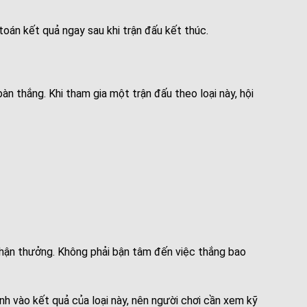
toán kết quả ngay sau khi trận đấu kết thúc.
àn thắng. Khi tham gia một trận đấu theo loại này, hội
 nhận thưởng. Không phải bận tâm đến việc thắng bao
ính vào kết quả của loại này, nên người chơi cần xem kỹ