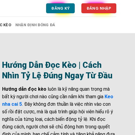
ĐĂNG KÝ
ĐĂNG NHẬP
C KÈO
NHẬN ĐỊNH BÓNG ĐÁ
Hướng Dẫn Đọc Kèo | Cách
Nhìn Tỷ Lệ Đúng Ngay Từ Đầu
Hướng dẫn đọc kèo
luôn là kỹ năng quan trọng mà
bất kỳ người chơi nào cũng cần nắm khi tham gia
Keo
nha cai 5
. Đây không đơn thuần là việc nhìn vào con
số rồi đặt cược, mà là quá trình giúp hội viên hiểu rõ ý
nghĩa của từng loại, cách biến động tỷ lệ. Khi đọc
đúng cách, người chơi sẽ chủ động hơn trong quyết
định của mình, hạn chế cảm tính và tăng khả năng đưa