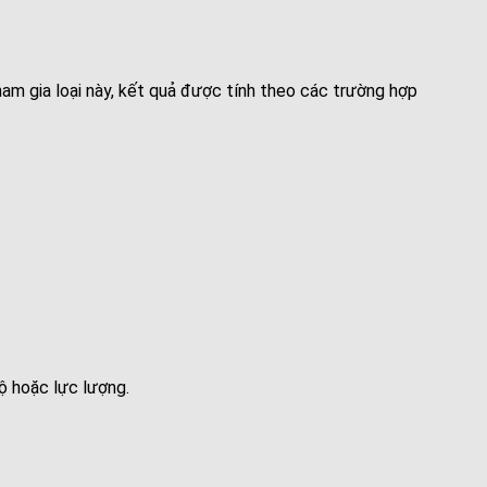
am gia loại này, kết quả được tính theo các trường hợp
ộ hoặc lực lượng.