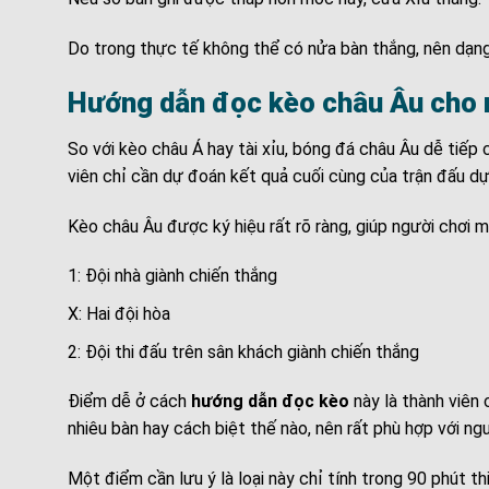
Do trong thực tế không thể có nửa bàn thắng, nên dạng 
Hướng dẫn đọc kèo châu Âu cho 
So với kèo châu Á hay tài xỉu, bóng đá châu Âu dễ tiếp c
viên chỉ cần dự đoán kết quả cuối cùng của trận đấu dự
Kèo châu Âu được ký hiệu rất rõ ràng, giúp người chơi 
1: Đội nhà giành chiến thắng
X: Hai đội hòa
2: Đội thi đấu trên sân khách giành chiến thắng
Điểm dễ ở cách
hướng dẫn đọc kèo
này là thành viên
nhiêu bàn hay cách biệt thế nào, nên rất phù hợp với ng
Một điểm cần lưu ý là loại này chỉ tính trong 90 phút t