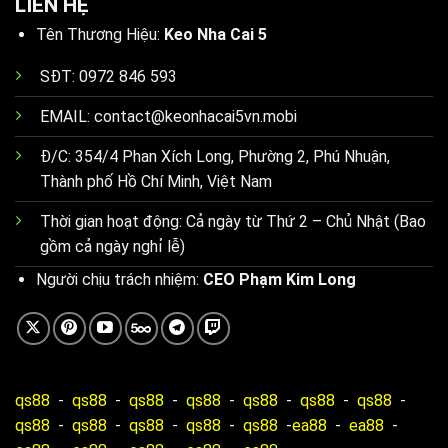
LIÊN HỆ
Tên Thương Hiệu:
Keo Nha Cai 5
SĐT: 0972 846 593
EMAIL:
contact@keonhacai5vn.mobi
Đ/C: 354/4 Phan Xích Long, Phường 2, Phú Nhuận,
Thành phố Hồ Chí Minh, Việt Nam
Thời gian hoạt động: Cả ngày từ Thứ 2 – Chủ Nhật (Bao
gồm cả ngày nghỉ lễ)
Người chịu trách nhiệm:
CEO Phạm Kim Long
qs88
-
qs88
-
qs88
-
qs88
-
qs88
-
qs88
-
qs88
-
qs88
-
qs88
-
qs88
-
qs88
-
qs88
-
ea88
-
ea88
-