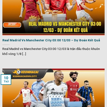
Real Madrid Vs Manchester City 03:00 12/03 – Dự Đoán Kết Quả
Real Madrid vs Manchester City 03:00 12/03 là trận đấu thuộc khuôn
khổ vòng 1/8 [...]
10
Th3