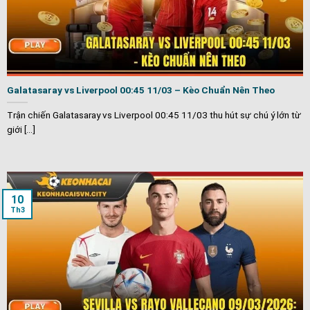
Galatasaray vs Liverpool 00:45 11/03 – Kèo Chuẩn Nên Theo
Trận chiến Galatasaray vs Liverpool 00:45 11/03 thu hút sự chú ý lớn từ
giới [...]
10
Th3