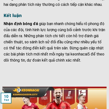
hai dạng phân tích này thường có cách tiếp cận khác nhau.
Kết luận
Nhận định bóng đá
giúp bạn nhanh chóng hiểu rõ phong độ
của các đội, tình hình lực lượng cùng bối cảnh trước khi trận
đấu diễn ra. Những phân tích chi tiết còn hỗ trợ đánh giá
chiến thuật, so sánh lịch sử đối đầu cũng như nhiều yếu tố
có thể tác động đến kết quả trên sân. Đừng quên cập nhật
các bài phân tích mới nhất mỗi ngày tại keonhacai5 để theo
dõi thông tin, dự đoán kết quả chính xác nhất.
10
Th3