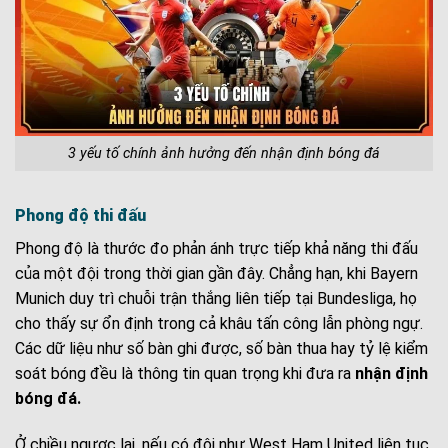
3 yếu tố chính ảnh hưởng đến nhận định bóng đá
Phong độ thi đấu
Phong độ là thước đo phản ánh trực tiếp khả năng thi đấu
của một đội trong thời gian gần đây. Chẳng hạn, khi Bayern
Munich duy trì chuỗi trận thắng liên tiếp tại Bundesliga, họ
cho thấy sự ổn định trong cả khâu tấn công lẫn phòng ngự.
Các dữ liệu như số bàn ghi được, số bàn thua hay tỷ lệ kiểm
soát bóng đều là thông tin quan trọng khi đưa ra
nhận định
bóng đá.
Ở chiều ngược lại, nếu có đội như West Ham United liên tục