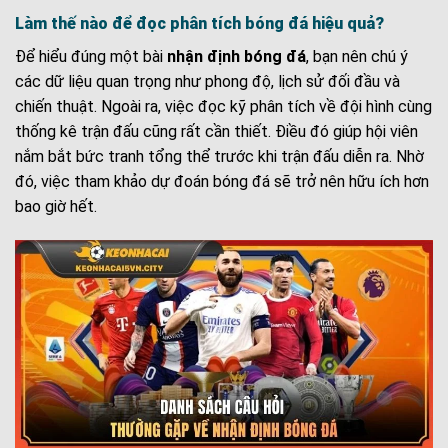
Làm thế nào để đọc phân tích bóng đá hiệu quả?
Để hiểu đúng một bài
nhận định bóng đá
, bạn nên chú ý
các dữ liệu quan trọng như phong độ, lịch sử đối đầu và
chiến thuật. Ngoài ra, việc đọc kỹ phân tích về đội hình cùng
thống kê trận đấu cũng rất cần thiết. Điều đó giúp hội viên
nắm bắt bức tranh tổng thể trước khi trận đấu diễn ra. Nhờ
đó, việc tham khảo dự đoán bóng đá sẽ trở nên hữu ích hơn
bao giờ hết.