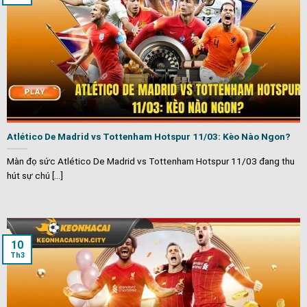
Atlético De Madrid vs Tottenham Hotspur 11/03: Kèo Nào Ngon?
Màn đọ sức Atlético De Madrid vs Tottenham Hotspur 11/03 đang thu
hút sự chú [...]
10
Th3