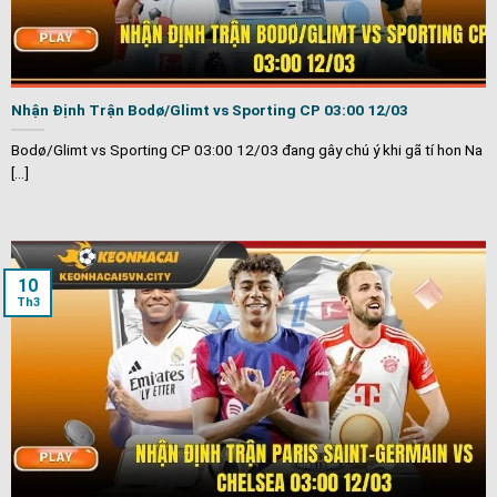
Nhận Định Trận Bodø/Glimt vs Sporting CP 03:00 12/03
Bodø/Glimt vs Sporting CP 03:00 12/03 đang gây chú ý khi gã tí hon Na
[...]
10
Th3