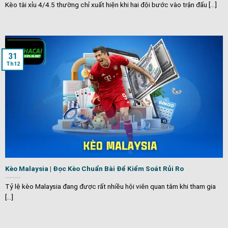
Kèo tài xỉu 4/4.5 thường chỉ xuất hiện khi hai đội bước vào trận đấu [...]
31
Th12
Kèo Malaysia | Đọc Kèo Chuẩn Bài Để Kiểm Soát Rủi Ro
Tỷ lệ kèo Malaysia đang được rất nhiều hội viên quan tâm khi tham gia
[...]