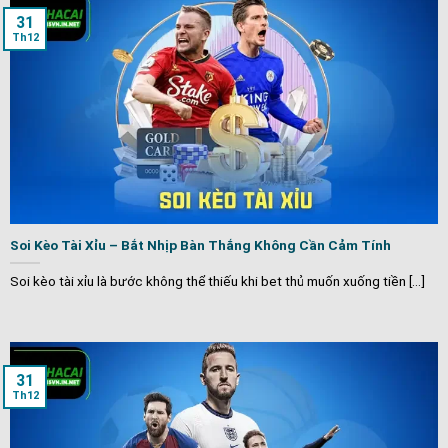
31
Th12
Soi Kèo Tài Xỉu – Bắt Nhịp Bàn Thắng Không Cần Cảm Tính
Soi kèo tài xỉu là bước không thể thiếu khi bet thủ muốn xuống tiền [...]
31
Th12