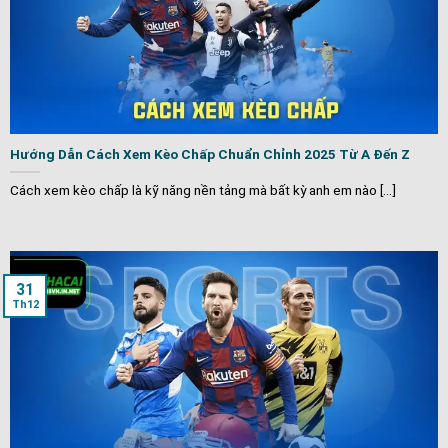
Hướng Dẫn Cách Xem Kèo Chấp Chuẩn Chỉnh 2025 Từ A Đến Z
Cách xem kèo chấp là kỹ năng nền tảng mà bất kỳ anh em nào [...]
31
Th12