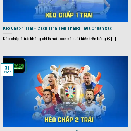
Kèo Chấp 1 Trái – Cách Tính Tiền Thắng Thua Chuẩn Xác
Kèo chấp 1 trái không chỉ là một con số xuất hiện trên bảng tỷ [...]
31
Th12