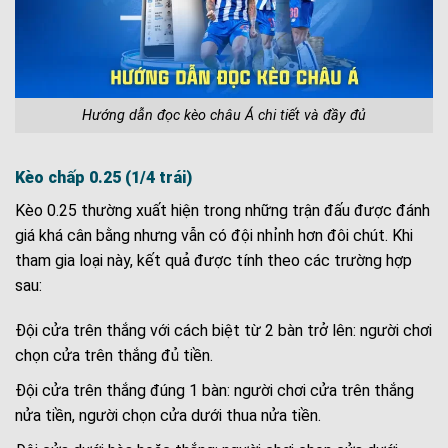
Hướng dẫn đọc kèo châu Á chi tiết và đầy đủ
Kèo chấp 0.25 (1/4 trái)
Kèo 0.25 thường xuất hiện trong những trận đấu được đánh
giá khá cân bằng nhưng vẫn có đội nhỉnh hơn đôi chút. Khi
tham gia loại này, kết quả được tính theo các trường hợp
sau:
Đội cửa trên thắng với cách biệt từ 2 bàn trở lên: người chơi
chọn cửa trên thắng đủ tiền.
Đội cửa trên thắng đúng 1 bàn: người chơi cửa trên thắng
nửa tiền, người chọn cửa dưới thua nửa tiền.