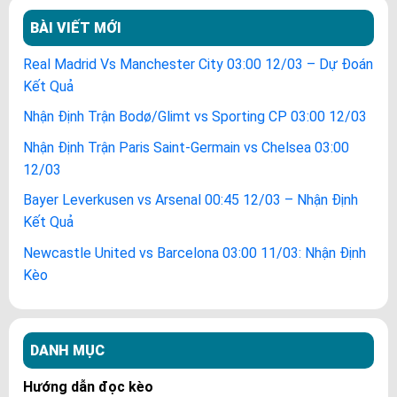
BÀI VIẾT MỚI
Real Madrid Vs Manchester City 03:00 12/03 – Dự Đoán
Kết Quả
Nhận Định Trận Bodø/Glimt vs Sporting CP 03:00 12/03
Nhận Định Trận Paris Saint-Germain vs Chelsea 03:00
12/03
Bayer Leverkusen vs Arsenal 00:45 12/03 – Nhận Định
Kết Quả
Newcastle United vs Barcelona 03:00 11/03: Nhận Định
Kèo
DANH MỤC
Hướng dẫn đọc kèo