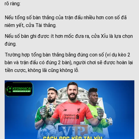
rõ ràng:
Nếu tổng số bàn thắng của trận đấu nhiều hơn con số đã
niêm yết, cửa Tài thắng.
Nếu số bàn ghi được ít hơn mốc đưa ra, cửa Xỉu là lựa chọn
đúng.
Trường hợp tổng bàn thắng bằng đúng con số (ví dụ kèo 2
bàn và trận đấu có đúng 2 bàn), người chơi sẽ được hoàn lại
tiền cược, không lãi cũng không lỗ.