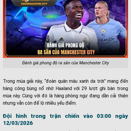
Đánh giá phong độ ra sân của Manchester City
Trong mùa giải này, “đoàn quân màu xanh da trời” mang đến
hàng công bùng nổ nhờ Haaland với 29 lượt ghi bàn trong
mùa này. Cùng với đó là hàng phòng ngự đang dần cải thiện
nhưng vẫn còn để lộ nhiều yếu điểm.
Đội hình trong trận chiến vào 03:00 ngày
12/03/2026