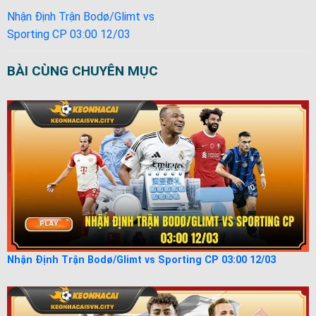
Nhận Định Trận Bodø/Glimt vs
Sporting CP 03:00 12/03
BÀI CÙNG CHUYÊN MỤC
Nhận Định Trận Bodø/Glimt vs Sporting CP 03:00 12/03