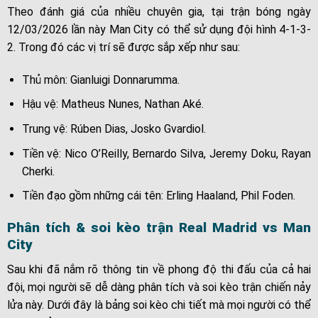
Theo đánh giá của nhiều chuyên gia, tại trận bóng ngày
12/03/2026 lần này Man City có thể sử dụng đội hình 4-1-3-
2. Trong đó các vị trí sẽ được sắp xếp như sau:
Thủ môn: Gianluigi Donnarumma.
Hậu vệ: Matheus Nunes, Nathan Aké.
Trung vệ: Rúben Dias, Josko Gvardiol.
Tiền vệ: Nico O’Reilly, Bernardo Silva, Jeremy Doku, Rayan
Cherki.
Tiền đạo gồm những cái tên: Erling Haaland, Phil Foden.
Phân tích & soi kèo trận Real Madrid vs Man
City
Sau khi đã nắm rõ thông tin về phong độ thi đấu của cả hai
đội, mọi người sẽ dễ dàng phân tích và soi kèo trận chiến nảy
lửa này. Dưới đây là bảng soi kèo chi tiết mà mọi người có thể