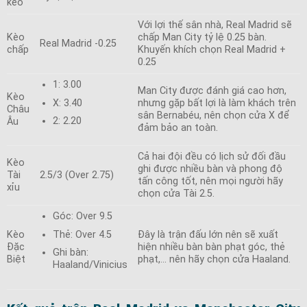
kèo
Với lợi thế sân nhà, Real Madrid sẽ
Kèo
chấp Man City tỷ lệ 0.25 bàn.
Real Madrid -0.25
chấp
Khuyến khích chọn Real Madrid +
0.25
1: 3.00
Man City được đánh giá cao hơn,
Kèo
X: 3.40
nhưng gặp bất lợi là làm khách trên
Châu
sân Bernabéu, nên chọn cửa X để
2: 2.20
Âu
đảm bảo an toàn.
Cả hai đội đều có lịch sử đối đầu
Kèo
ghi được nhiều bàn và phong độ
Tài
2.5/3 (Over 2.75)
tấn công tốt, nên mọi người hãy
xỉu
chọn cửa Tài 2.5.
Góc: Over 9.5
Thẻ: Over 4.5
Kèo
Đây là trận đấu lớn nên sẽ xuất
Đặc
hiện nhiều bàn bàn phạt góc, thẻ
Ghi bàn:
Biệt
phạt,… nên hãy chọn cửa Haaland.
Haaland/Vinicius