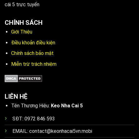
cái 5 trực tuyến
CHÍNH SÁCH
Giới Thiệu
Điều khoản điều kiện
Chính sách bảo mật
Miễn trừ trách nhiệm
LIÊN HỆ
Tên Thương Hiệu:
Keo Nha Cai 5
SĐT: 0972 846 593
EMAIL:
contact@keonhacai5vn.mobi