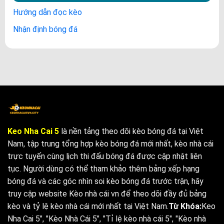
Hướng dẫn đọc kèo
Nhận định bóng đá
Keo Nha Cai 5
là nền tảng theo dõi kèo bóng đá tại Việt
Nam, tập trung tổng hợp kèo bóng đá mới nhất, kèo nhà cái
trực tuyến cùng lịch thi đấu bóng đá được cập nhật liên
tục. Người dùng có thể tham khảo thêm bảng xếp hạng
bóng đá và các góc nhìn soi kèo bóng đá trước trận, hãy
truy cập website Kèo nhà cái vn để theo dõi đầy đủ bảng
kèo và tỷ lệ kèo nhà cái mới nhất tại Việt Nam.
Từ Khóa:
Keo
Nha Cai 5", "Kèo Nhà Cái 5", "Tỉ lệ kèo nhà cái 5", "Kèo nhà