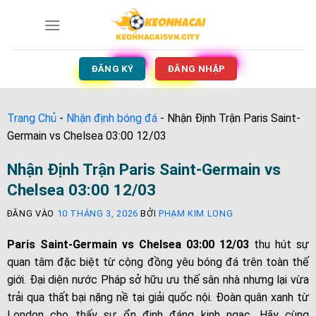
ĐĂNG KÝ
ĐĂNG NHẬP
Trang Chủ
-
Nhận định bóng đá
-
Nhận Định Trận Paris Saint-
Germain vs Chelsea 03:00 12/03
Nhận Định Trận Paris Saint-Germain vs
Chelsea 03:00 12/03
ĐĂNG VÀO
10 THÁNG 3, 2026
BỞI
PHẠM KIM LONG
Paris Saint-Germain vs Chelsea 03:00 12/03
thu hút sự
quan tâm đặc biệt từ cộng đồng yêu bóng đá trên toàn thế
giới. Đại diện nước Pháp sở hữu ưu thế sân nhà nhưng lại vừa
trải qua thất bại nặng nề tại giải quốc nội. Đoàn quân xanh từ
London cho thấy sự ổn định đáng kinh ngạc. Hãy cùng