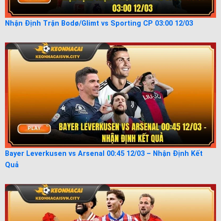
Nhận Định Trận Bodø/Glimt vs Sporting CP 03:00 12/03
Bayer Leverkusen vs Arsenal 00:45 12/03 – Nhận Định Kết
Quả