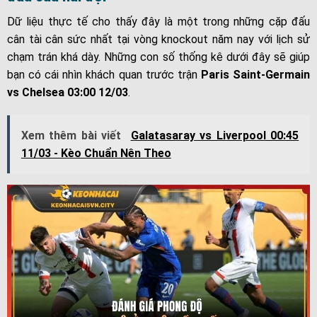
Dữ liệu thực tế cho thấy đây là một trong những cặp đấu
cân tài cân sức nhất tại vòng knockout năm nay với lịch sử
chạm trán khá dày. Những con số thống kê dưới đây sẽ giúp
bạn có cái nhìn khách quan trước trận
Paris Saint-Germain
vs Chelsea 03:00 12/03
.
Xem thêm bài viết
Galatasaray vs Liverpool 00:45
11/03 - Kèo Chuẩn Nên Theo