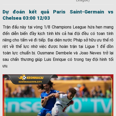
League)
Dự đoán kết quả Paris Saint-Germain vs
Chelsea 03:00 12/03
Trận đấu này tại vòng 1/8 Champions League hứa hẹn mang
đến diễn biến đầy kịch tính khi cả hai đội đều có toan tính
riêng cho tấm vé đi tiếp. Đại diện nước Pháp sở hữu ưu thế rõ
rệt về thể lực nhờ việc được hoàn trận tại Ligue 1 để dồn
toàn lực chuẩn bị. Ousmane Dembele và Joao Neves trở lại
sau chấn thương giúp Luis Enrique có trong tay đội hình tối
ưu.