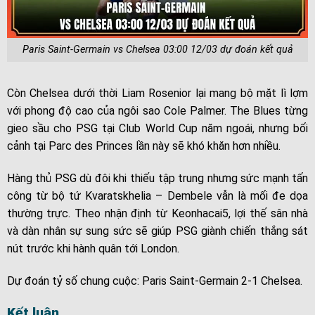
Paris Saint-Germain vs Chelsea 03:00 12/03 dự đoán kết quả
Còn Chelsea dưới thời Liam Rosenior lại mang bộ mặt lì lợm
với phong độ cao của ngôi sao Cole Palmer. The Blues từng
gieo sầu cho PSG tại Club World Cup năm ngoái, nhưng bối
cảnh tại Parc des Princes lần này sẽ khó khăn hơn nhiều.
Hàng thủ PSG dù đôi khi thiếu tập trung nhưng sức mạnh tấn
công từ bộ tứ Kvaratskhelia – Dembele vẫn là mối đe dọa
thường trực. Theo nhận định từ Keonhacai5, lợi thế sân nhà
và dàn nhân sự sung sức sẽ giúp PSG giành chiến thắng sát
nút trước khi hành quân tới London.
Dự đoán tỷ số chung cuộc: Paris Saint-Germain 2-1 Chelsea.
Kết luận