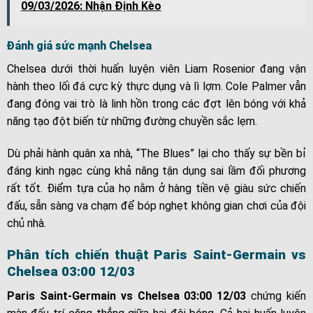
09/03/2026: Nhận Định Kèo
Đánh giá sức mạnh Chelsea
Chelsea dưới thời huấn luyện viên Liam Rosenior đang vận
hành theo lối đá cực kỳ thực dụng và lì lợm. Cole Palmer vẫn
đang đóng vai trò là linh hồn trong các đợt lên bóng với khả
năng tạo đột biến từ những đường chuyền sắc lẹm.
Dù phải hành quân xa nhà, “The Blues” lại cho thấy sự bền bỉ
đáng kinh ngạc cùng khả năng tận dụng sai lầm đối phương
rất tốt. Điểm tựa của họ nằm ở hàng tiền vệ giàu sức chiến
đấu, sẵn sàng va chạm để bóp nghẹt không gian chơi của đội
chủ nhà.
Phân tích chiến thuật Paris Saint-Germain vs
Chelsea 03:00 12/03
Paris Saint-Germain vs Chelsea 03:00 12/03
chứng kiến