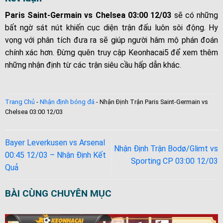
Paris Saint-Germain vs Chelsea 03:00 12/03
sẽ có những
bất ngờ sát nút khiến cục diện trận đấu luôn sôi động. Hy
vọng với phân tích đưa ra sẽ giúp người hâm mộ phán đoán
chính xác hơn. Đừng quên truy cập Keonhacai5 để xem thêm
những nhận định từ các trận siêu cầu hấp dẫn khác.
Trang Chủ
-
Nhận định bóng đá
-
Nhận Định Trận Paris Saint-Germain vs
Chelsea 03:00 12/03
Bayer Leverkusen vs Arsenal
Nhận Định Trận Bodø/Glimt vs
00:45 12/03 – Nhận Định Kết
Sporting CP 03:00 12/03
Quả
BÀI CÙNG CHUYÊN MỤC