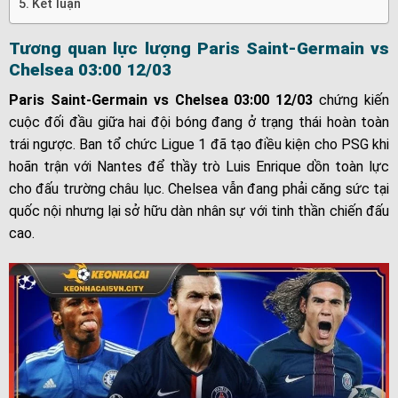
Kết luận
Tương quan lực lượng Paris Saint-Germain vs
Chelsea 03:00 12/03
Paris Saint-Germain vs Chelsea 03:00 12/03
chứng kiến
cuộc đối đầu giữa hai đội bóng đang ở trạng thái hoàn toàn
trái ngược. Ban tổ chức Ligue 1 đã tạo điều kiện cho PSG khi
hoãn trận với Nantes để thầy trò Luis Enrique dồn toàn lực
cho đấu trường châu lục. Chelsea vẫn đang phải căng sức tại
quốc nội nhưng lại sở hữu dàn nhân sự với tinh thần chiến đấu
cao.