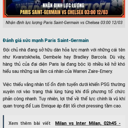
Nhận định lực lượng Paris Saint-Germain vs Chelsea 03:00 12/03
Đánh giá sức mạnh Paris Saint-Germain
Đội chủ nhà đang sở hữu dàn hỏa lực mạnh với những cái tên
như Kvaratskhelia, Dembele hay Bradley Barcola. Dù vậy,
hàng thủ của đại diện Paris lại đang bộc lộ nhiều kẽ hở khó
hiểu sau những sai lầm cá nhân của Warren Zaire-Emery.
Việc thiếu vắng nhân tố ổn định tuyến dưới khiến PSG thường
xuyên rơi vào trạng thái lúng túng khi đối phương tổ chức
phản công nhanh. Tuy nhiên, lợi thế về thể lực chính là vũ khí
quan trọng để Luis Enrique áp đặt lối chơi pressing tầm cao.
Xem thêm bài viết
Milan vs Inter Milan, 02h45 -