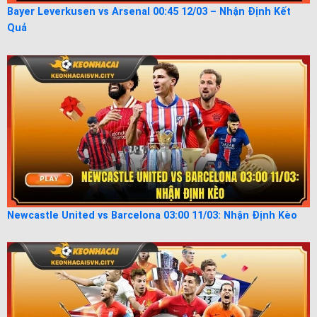
Bayer Leverkusen vs Arsenal 00:45 12/03 – Nhận Định Kết
Quả
Newcastle United vs Barcelona 03:00 11/03: Nhận Định Kèo