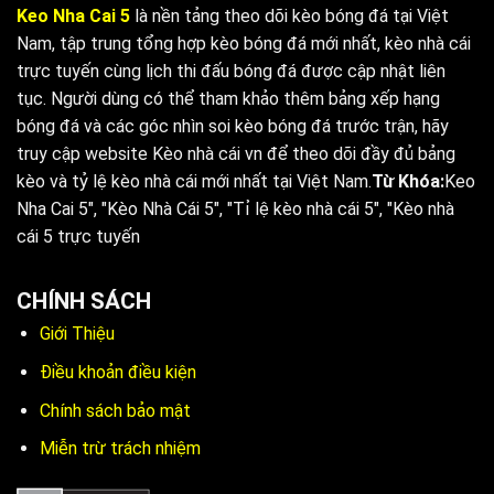
Keo Nha Cai 5
là nền tảng theo dõi kèo bóng đá tại Việt
Nam, tập trung tổng hợp kèo bóng đá mới nhất, kèo nhà cái
trực tuyến cùng lịch thi đấu bóng đá được cập nhật liên
tục. Người dùng có thể tham khảo thêm bảng xếp hạng
bóng đá và các góc nhìn soi kèo bóng đá trước trận, hãy
truy cập website Kèo nhà cái vn để theo dõi đầy đủ bảng
kèo và tỷ lệ kèo nhà cái mới nhất tại Việt Nam.
Từ Khóa:
Keo
Nha Cai 5", "Kèo Nhà Cái 5", "Tỉ lệ kèo nhà cái 5", "Kèo nhà
cái 5 trực tuyến
CHÍNH SÁCH
Giới Thiệu
Điều khoản điều kiện
Chính sách bảo mật
Miễn trừ trách nhiệm