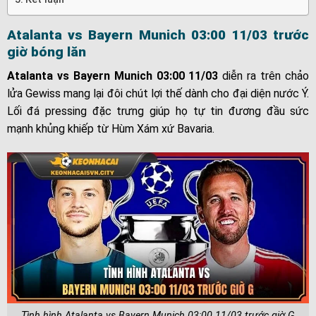
Atalanta vs Bayern Munich 03:00 11/03 trước
giờ bóng lăn
Atalanta vs Bayern Munich 03:00 11/03
diễn ra trên chảo
lửa Gewiss mang lại đôi chút lợi thế dành cho đại diện nước Ý.
Lối đá pressing đặc trưng giúp họ tự tin đương đầu sức
mạnh khủng khiếp từ Hùm Xám xứ Bavaria.
Tình hình Atalanta vs Bayern Munich 03:00 11/03 trước giờ G