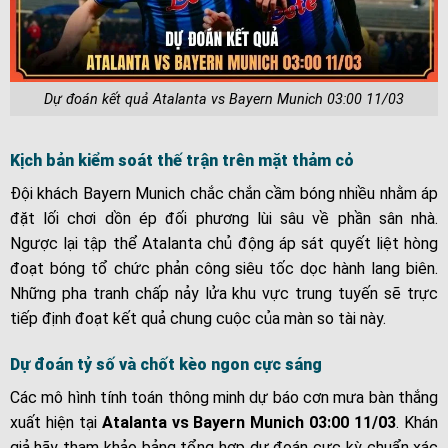
Dự đoán kết quả Atalanta vs Bayern Munich 03:00 11/03
Kịch bản kiểm soát thế trận trên mặt thảm cỏ
Đội khách Bayern Munich chắc chắn cầm bóng nhiều nhằm áp
đặt lối chơi dồn ép đối phương lùi sâu về phần sân nhà.
Ngược lại tập thể Atalanta chủ động áp sát quyết liệt hòng
đoạt bóng tổ chức phản công siêu tốc dọc hành lang biên.
Những pha tranh chấp nảy lửa khu vực trung tuyến sẽ trực
tiếp định đoạt kết quả chung cuộc của màn so tài này.
Dự đoán tỷ số và chốt kèo ngon cực sáng
Các mô hình tính toán thông minh dự báo cơn mưa bàn thắng
xuất hiện tại
Atalanta vs Bayern Munich 03:00 11/03
. Khán
giả hãy tham khảo bảng tổng hợp dự đoán cực kỳ chuẩn xác