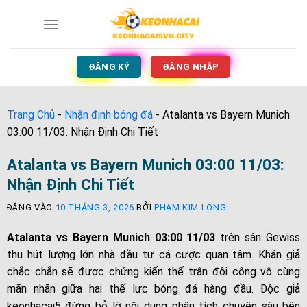
ĐĂNG KÝ
ĐĂNG NHẬP
Trang Chủ
-
Nhận định bóng đá
-
Atalanta vs Bayern Munich
03:00 11/03: Nhận Định Chi Tiết
Atalanta vs Bayern Munich 03:00 11/03:
Nhận Định Chi Tiết
ĐĂNG VÀO
10 THÁNG 3, 2026
BỞI
PHẠM KIM LONG
Atalanta vs Bayern Munich 03:00 11/03
trên sân Gewiss
thu hút lượng lớn nhà đầu tư cá cược quan tâm. Khán giả
chắc chắn sẽ được chứng kiến thế trận đôi công vô cùng
mãn nhãn giữa hai thế lực bóng đá hàng đầu. Độc giả
keonhacai5 đừng bỏ lỡ nội dung phân tích chuyên sâu bên