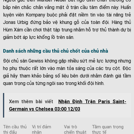
bắp nên chắc chắn vắng mặt ở trận cầu tâm điểm này. Huấn
luyện viên Kompany buộc phải đặt niềm tin vào tài năng trẻ
Jonas Urbig đứng bảo vệ khung gỗ của toàn đội. Hàng thủ
Hùm Xám cần chơi thật tập trung nhằm hỗ trợ thủ thành dự bị
giảm bớt áp lực khổng lồ trên sân.
Danh sách những cầu thủ chủ chốt của chủ nhà
Đội chủ sân Gewiss không gặp nhiều sứt mẻ lực lượng nhưng
họ phụ thuộc rất lớn vào màn tỏa sáng của các trụ cột. Độc
giả hãy tham khảo bảng số liệu bên dưới nhằm đánh giá tầm
quan trọng của từng ngôi sao trong khối đội hình.
Xem thêm bài viết
Nhận Định Trận Paris Saint-
Germain vs Chelsea 03:00 12/03
Tên cầu thủ
Vị trí đảm
Vai trò
Tầm quan trọng
thi đấu
nhận
chiến thuật
thực tế