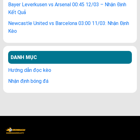
Bayer Leverkusen vs Arsenal 00:45 12/03 – Nhận Định
Kết Quả
Newcastle United vs Barcelona 03:00 11/03: Nhận Định
Kèo
DANH MỤC
Hướng dẫn đọc kèo
Nhận định bóng đá