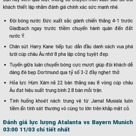
khách thiết lập nhằm đánh giá chính xác sức mạnh nhé.
Đội bóng nước Đức xuất sắc giành chiến thắng 4-1 trước
Gladbach ngay trước thềm chuyến hành quân đến đất
nước Ý.
Chân sút Harry Kane tiếp tục dẫn đầu danh sách vua phá
lưới cúp châu Âu nhờ 8 pha lập công tuyệt đẹp.
Tuyến giữa luân chuyển bóng cực mượt giúp đội khách dễ
dàng đè bẹp Dortmund qua tỷ số 3-2 đầy nghẹt thở.
Hỏa lực Hùm Xám nã 22 bàn thắng sau 8 vòng cúp châu
Âu đạt hiệu suất trung bình 2.8 bàn mỗi trận.
Tình huống khoét nách trung vệ từ Jamal Musiala luôn
tiềm ẩn tính sát thương vô cùng to lớn trên khắp mặt cỏ.
Đánh giá lực lượng Atalanta vs Bayern Munich
03:00 11/03 chi tiết nhất