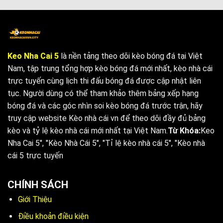
Keo Nha Cai 5
là nền tảng theo dõi kèo bóng đá tại Việt
Nam, tập trung tổng hợp kèo bóng đá mới nhất, kèo nhà cái
trực tuyến cùng lịch thi đấu bóng đá được cập nhật liên
tục. Người dùng có thể tham khảo thêm bảng xếp hạng
bóng đá và các góc nhìn soi kèo bóng đá trước trận, hãy
truy cập website Kèo nhà cái vn để theo dõi đầy đủ bảng
kèo và tỷ lệ kèo nhà cái mới nhất tại Việt Nam.
Từ Khóa:
Keo
Nha Cai 5", "Kèo Nhà Cái 5", "Tỉ lệ kèo nhà cái 5", "Kèo nhà
cái 5 trực tuyến
CHÍNH SÁCH
Giới Thiệu
Điều khoản điều kiện