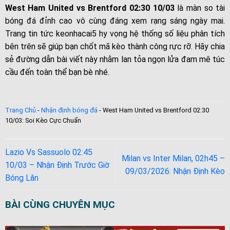
West Ham United vs Brentford 02:30 10/03
là màn so tài
bóng đá đỉnh cao vô cùng đáng xem rạng sáng ngày mai.
Trang tin tức keonhacai5 hy vọng hệ thống số liệu phân tích
bên trên sẽ giúp bạn chốt mã kèo thành công rực rỡ. Hãy chia
sẻ đường dẫn bài viết này nhằm lan tỏa ngọn lửa đam mê túc
cầu đến toàn thể bạn bè nhé.
Trang Chủ
-
Nhận định bóng đá
-
West Ham United vs Brentford 02:30
10/03: Soi Kèo Cực Chuẩn
Lazio Vs Sassuolo 02:45
Milan vs Inter Milan, 02h45 –
10/03 – Nhận Định Trước Giờ
09/03/2026: Nhận Định Kèo
Bóng Lăn
BÀI CÙNG CHUYÊN MỤC