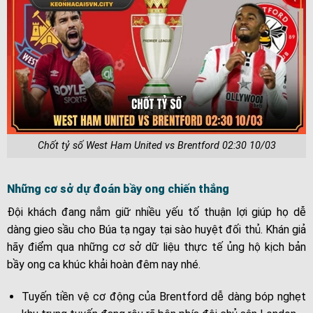
Chốt tỷ số West Ham United vs Brentford 02:30 10/03
Những cơ sở dự đoán bầy ong chiến thắng
Đội khách đang nắm giữ nhiều yếu tố thuận lợi giúp họ dễ
dàng gieo sầu cho Búa tạ ngay tại sào huyệt đối thủ. Khán giả
hãy điểm qua những cơ sở dữ liệu thực tế ủng hộ kịch bản
bầy ong ca khúc khải hoàn đêm nay nhé.
Tuyến tiền vệ cơ động của Brentford dễ dàng bóp nghẹt