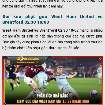
ong cũng duy trì hiệu suất nhả đạn vô cùng khủng khiếp hứa
hẹn xé lưới đối thủ nhiều lần đêm nay.
Soi kèo phạt góc West Ham United vs
Brentford 02:30 10/03
West Ham United vs Brentford 02:30 10/03
mang lại nhiều
cơ hội đầu tư sinh lời hấp dẫn thông qua các mã cược phụ.
Độc giả hãy cùng phân tích lối đá tấn công biên từ hai câu lạc
bộ nhằm chốt kèo phạt góc thực sự chuẩn xác.