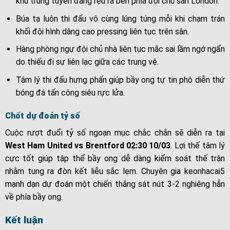
khu trung tuyến đang rệu rã bên phía đội chủ sân London.
Búa tạ luôn thi đấu vô cùng lúng túng mỗi khi chạm trán
khối đội hình dâng cao pressing liên tục trên sân.
Hàng phòng ngự đội chủ nhà liên tục mắc sai lầm ngớ ngẩn
do thiếu đi sự liên lạc giữa các trung vệ.
Tâm lý thi đấu hưng phấn giúp bầy ong tự tin phô diễn thứ
bóng đá tấn công siêu rực lửa.
Chốt dự đoán tỷ số
Cuộc rượt đuổi tỷ số ngoạn mục chắc chắn sẽ diễn ra tại
West Ham United vs Brentford 02:30 10/03
. Lợi thế tâm lý
cực tốt giúp tập thể bầy ong dễ dàng kiểm soát thế trận
nhằm tung ra đòn kết liễu sắc lẹm. Chuyên gia keonhacai5
mạnh dạn dự đoán một chiến thắng sát nút 3-2 nghiêng hẳn
về phía bầy ong.
Kết luận