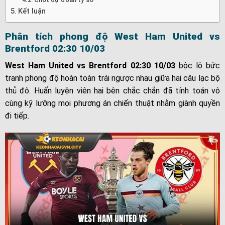
Kết luận
Phân tích phong độ West Ham United vs
Brentford 02:30 10/03
West Ham United vs Brentford 02:30 10/03
bộc lộ bức
tranh phong độ hoàn toàn trái ngược nhau giữa hai câu lạc bộ
thủ đô. Huấn luyện viên hai bên chắc chắn đã tính toán vô
cùng kỹ lưỡng mọi phương án chiến thuật nhằm giành quyền
đi tiếp.