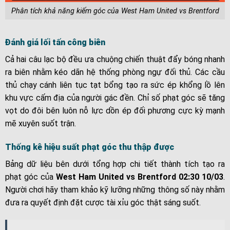
Phân tích khả năng kiếm góc của West Ham United vs Brentford
Đánh giá lối tấn công biên
Cả hai câu lạc bộ đều ưa chuộng chiến thuật đẩy bóng nhanh
ra biên nhằm kéo dãn hệ thống phòng ngự đối thủ. Các cầu
thủ chạy cánh liên tục tạt bổng tạo ra sức ép khổng lồ lên
khu vực cấm địa của người gác đền. Chỉ số phạt góc sẽ tăng
vọt do đôi bên luôn nỗ lực dồn ép đối phương cực kỳ mạnh
mẽ xuyên suốt trận.
Thống kê hiệu suất phạt góc thu thập được
Bảng dữ liệu bên dưới tổng hợp chi tiết thành tích tạo ra
phạt góc của
West Ham United vs Brentford 02:30 10/03
.
Người chơi hãy tham khảo kỹ lưỡng những thông số này nhằm
đưa ra quyết định đặt cược tài xỉu góc thật sáng suốt.