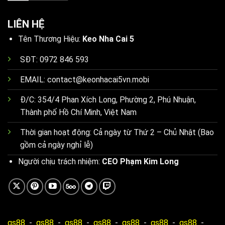
LIÊN HỆ
Tên Thương Hiệu:
Keo Nha Cai 5
SĐT: 0972 846 593
EMAIL:
contact@keonhacai5vn.mobi
Đ/C: 354/4 Phan Xích Long, Phường 2, Phú Nhuận,
Thành phố Hồ Chí Minh, Việt Nam
Thời gian hoạt động: Cả ngày từ Thứ 2 – Chủ Nhật (Bao
gồm cả ngày nghỉ lễ)
Người chịu trách nhiệm:
CEO Phạm Kim Long
qs88
-
qs88
-
qs88
-
qs88
-
qs88
-
qs88
-
qs88
-