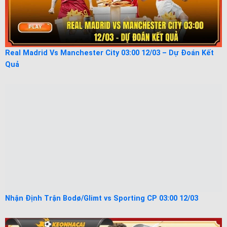
Real Madrid Vs Manchester City 03:00 12/03 – Dự Đoán Kết
Quả
Nhận Định Trận Bodø/Glimt vs Sporting CP 03:00 12/03