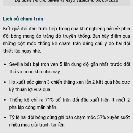
Dự đoán 1-0 cho Sevilla vs Rayo Vallecano 09/03/2026
Lịch sử chạm trán
Kết quả đối đầu trực tiếp trong quá khứ nghiêng hẳn về phía
đội bóng mang áo trắng đỏ truyền thống. Bạn hãy điểm qua
những cột mốc thống kê chạm trán đáng chú ý do hai đội
thiết lập ngay nhé.
Sevilla bất bại trọn vẹn 5 lần đụng độ gần nhất trước đối
thủ vô cùng khó chịu này.
Họ xuất sắc giành 3 chiến thắng xen lẫn 2 kết quả hòa cực
kỳ thuận lợi vừa qua.
Thống kê chỉ ra 71% số trận đối đầu xuất hiện ít nhất 2
pha lập công mãn nhãn.
Tỷ lệ hai đội bóng cùng ghi bàn chạm mốc 57% xuyên suốt
nhiều mùa giải tranh tài liền.