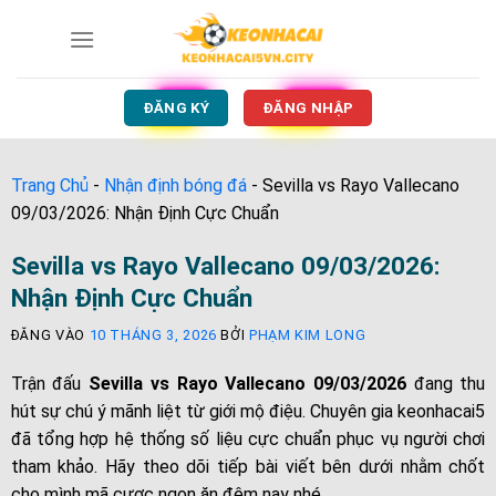
ĐĂNG KÝ
ĐĂNG NHẬP
Trang Chủ
-
Nhận định bóng đá
-
Sevilla vs Rayo Vallecano
09/03/2026: Nhận Định Cực Chuẩn
Sevilla vs Rayo Vallecano 09/03/2026:
Nhận Định Cực Chuẩn
ĐĂNG VÀO
10 THÁNG 3, 2026
BỞI
PHẠM KIM LONG
Trận đấu
Sevilla vs Rayo Vallecano 09/03/2026
đang thu
hút sự chú ý mãnh liệt từ giới mộ điệu. Chuyên gia keonhacai5
đã tổng hợp hệ thống số liệu cực chuẩn phục vụ người chơi
tham khảo. Hãy theo dõi tiếp bài viết bên dưới nhằm chốt
cho mình mã cược ngon ăn đêm nay nhé.