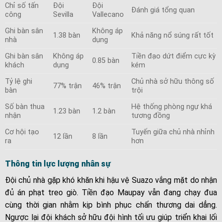
Chỉ số tấn
Đội
Đội
Đánh giá tổng quan
công
Sevilla
Vallecano
Ghi bàn sân
Không áp
1.38 bàn
Khả năng nổ súng rất tốt
nhà
dụng
Ghi bàn sân
Không áp
Tiền đạo dứt điểm cực kỳ
0.85 bàn
khách
dụng
kém
Tỷ lệ ghi
Chủ nhà sở hữu thông số
77% trận
46% trận
bàn
trội
Số bàn thua
Hệ thống phòng ngự khá
1.23 bàn
1.2 bàn
nhận
tương đồng
Cơ hội tạo
Tuyến giữa chủ nhà nhỉnh
12 lần
8 lần
ra
hơn
Thông tin lực lượng nhân sự
Đội chủ nhà gặp khó khăn khi hậu vệ Suazo vắng mặt do nhận
đủ án phạt treo giò. Tiền đạo Maupay vẫn đang chạy đua
cùng thời gian nhằm kịp bình phục chấn thương dai dẳng.
Ngược lại đội khách sở hữu đội hình tối ưu giúp triển khai lối