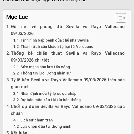
Mục Lục
Đôi nét về phong độ Sevilla vs Rayo Vallecano
09/03/2026
Tình hình bấp bênh của chủ nhà Sevilla
Thành tích sân khách tệ hại từ Vallecano
Thống kê chiến thuật Sevilla vs Rayo Vallecano
09/03/2026 chi tiết
Sức mạnh hỏa lực tấn công
Thông tin lực lượng nhân sự
Tỷ lệ kèo Sevilla vs Rayo Vallecano 09/03/2026 trên sàn
giao dịch
Nhận định mốc tỷ lệ cược chấp
Dự báo mốc kèo tài xỉu bàn thắng
Chốt dự đoán Sevilla vs Rayo Vallecano 09/03/2026 cực
chuẩn
Lịch sử chạm trán
Lựa chọn đầu tư thông minh
Kết luận