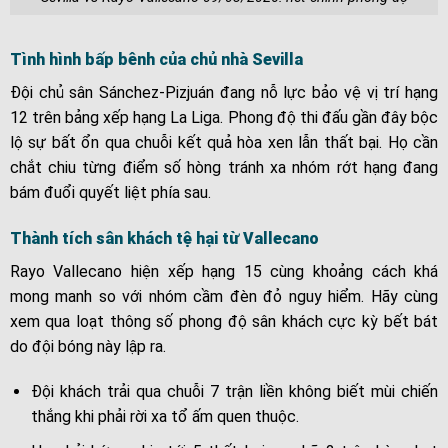
Tình hình bấp bênh của chủ nhà Sevilla
Đội chủ sân Sánchez-Pizjuán đang nỗ lực bảo vệ vị trí hạng
12 trên bảng xếp hạng La Liga. Phong độ thi đấu gần đây bộc
lộ sự bất ổn qua chuỗi kết quả hòa xen lẫn thất bại. Họ cần
chắt chiu từng điểm số hòng tránh xa nhóm rớt hạng đang
bám đuổi quyết liệt phía sau.
Thành tích sân khách tệ hại từ Vallecano
Rayo Vallecano hiện xếp hạng 15 cùng khoảng cách khá
mong manh so với nhóm cầm đèn đỏ nguy hiểm. Hãy cùng
xem qua loạt thông số phong độ sân khách cực kỳ bết bát
do đội bóng này lập ra.
Đội khách trải qua chuỗi 7 trận liền không biết mùi chiến
thắng khi phải rời xa tổ ấm quen thuộc.