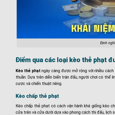
Định ngh
Điểm qua các loại kèo thẻ phạt đ
Kèo thẻ phạt
ngày càng được mở rộng với nhiều cách 
thuần. Dựa trên diễn biến trận đấu, người chơi có thể l
cược và chiến thuật riêng.
Kèo chấp thẻ phạt
Kèo chấp thẻ phạt có cách vận hành khá giống kèo châ
cửa trên và cửa dưới dựa vào phong cách thi đấu, lịch s