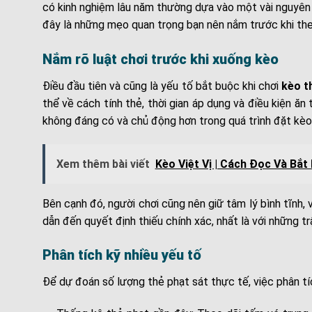
có kinh nghiệm lâu năm thường dựa vào một vài nguyên t
đây là những mẹo quan trọng bạn nên nắm trước khi theo
Nắm rõ luật chơi trước khi xuống kèo
Điều đầu tiên và cũng là yếu tố bắt buộc khi chơi
kèo t
thể về cách tính thẻ, thời gian áp dụng và điều kiện ăn 
không đáng có và chủ động hơn trong quá trình đặt kèo
Xem thêm bài viết
Kèo Việt Vị | Cách Đọc Và Bắt
Bên cạnh đó, người chơi cũng nên giữ tâm lý bình tĩnh,
dẫn đến quyết định thiếu chính xác, nhất là với những t
Phân tích kỹ nhiều yếu tố
Để dự đoán số lượng thẻ phạt sát thực tế, việc phân tíc