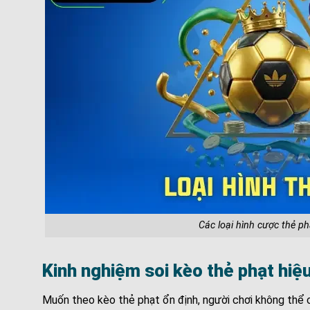
Các loại hình cược thẻ p
Kinh nghiệm soi kèo thẻ phạt hiệ
Muốn theo kèo thẻ phạt ổn định, người chơi không thể