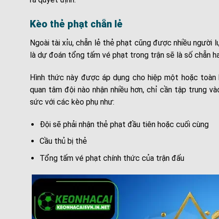
Kèo thẻ phạt chẵn lẻ
Ngoài tài xỉu, chẵn lẻ thẻ phạt cũng được nhiều người l
là dự đoán tổng tấm vé phạt trong trận sẽ là số chẵn ha
Hình thức này được áp dụng cho hiệp một hoặc toàn b
quan tâm đội nào nhận nhiều hơn, chỉ cần tập trung và
sức với các kèo phụ như:
Đội sẽ phải nhận thẻ phạt đầu tiên hoặc cuối cùng
Cầu thủ bị thẻ
Tổng tấm vé phạt chính thức của trận đấu