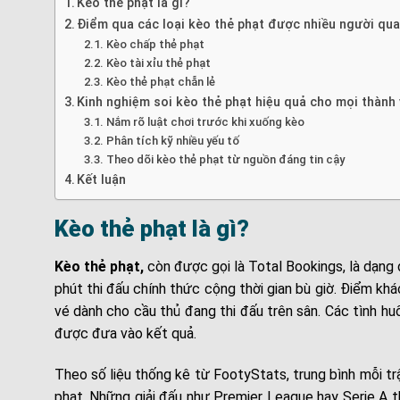
Kèo thẻ phạt là gì?
Điểm qua các loại kèo thẻ phạt được nhiều người qu
Kèo chấp thẻ phạt
Kèo tài xỉu thẻ phạt
Kèo thẻ phạt chẵn lẻ
Kinh nghiệm soi kèo thẻ phạt hiệu quả cho mọi thành 
Nắm rõ luật chơi trước khi xuống kèo
Phân tích kỹ nhiều yếu tố
Theo dõi kèo thẻ phạt từ nguồn đáng tin cậy
Kết luận
Kèo thẻ phạt là gì?
Kèo thẻ phạt,
còn được gọi là Total Bookings, là dạng 
phút thi đấu chính thức cộng thời gian bù giờ. Điểm khá
vé dành cho cầu thủ đang thi đấu trên sân. Các tình hu
được đưa vào kết quả.
Theo số liệu thống kê từ FootyStats, trung bình mỗi t
phạt. Những giải đấu như Premier League hay Serie A 