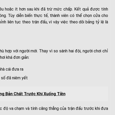
iều hoặc ít hơn sau khi đã trừ mức chấp. Kết quả được tính
óng. Tùy diễn biến thực tế, thành viên có thể chọn cửa cho
 liên tục theo trận đấu, vì vậy việc theo dõi bảng tỷ lệ là
ù hợp với người mới. Thay vì so sánh hai đội, người chơi chỉ
hơi khá đơn giản:
hà cái đưa ra
 số đã niêm yết
ng Bản Chất Trước Khi Xuống Tiền
ức độ va chạm và tính căng thẳng của trận đấu trước khi đưa