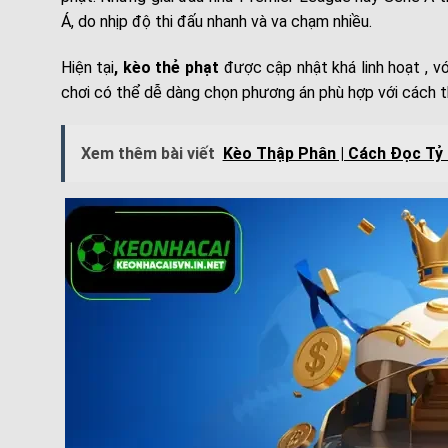
Á, do nhịp độ thi đấu nhanh và va chạm nhiều.
Hiện tại
, kèo thẻ phạt
được cập nhật khá linh hoạt , vớ
chơi có thể dễ dàng chọn phương án phù hợp với cách th
Xem thêm bài viết
Kèo Thập Phân | Cách Đọc Tỷ 