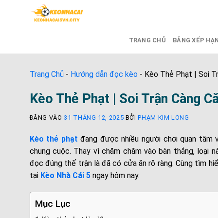
TRANG CHỦ
BẢNG XẾP HẠ
Trang Chủ
-
Hướng dẫn đọc kèo
-
Kèo Thẻ Phạt | Soi T
Kèo Thẻ Phạt | Soi Trận Càng C
ĐĂNG VÀO
31 THÁNG 12, 2025
BỞI
PHẠM KIM LONG
Kèo thẻ phạt
đang được nhiều người chơi quan tâm vì
chung cuộc. Thay vì chăm chăm vào bàn thắng, loại nà
đọc đúng thế trận là đã có cửa ăn rõ ràng. Cùng tìm hiể
tại
Kèo Nhà Cái 5
ngay hôm nay.
Mục Lục