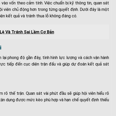
 vào vốn theo cảm tính. Việc chuẩn bị kỹ thông tin, quan sát
ội viên chủ động hơn trong từng quyết định. Dưới đây là một
iện kết quả và tránh thua lỗ không đáng có.
Lệ Và Tránh Sai Lầm Cơ Bản
i
 lại phong độ gần đây, tình hình lực lượng và cách vận hành
rực tiếp đến cục diện trận đấu và giúp dự đoán kết quả sát
rõ thế trận. Quan sát vài phút đầu sẽ giúp hội viên hiểu rõ
ó tận dụng được mức kèo phù hợp và hạn chế quyết định thiếu