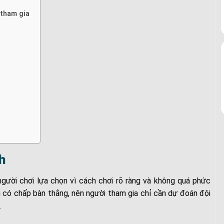
 tham gia
h
gười chơi lựa chọn vì cách chơi rõ ràng và không quá phức
ng có chấp bàn thắng, nên người tham gia chỉ cần dự đoán đội
.