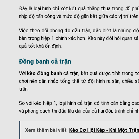
Đây là loại hình chỉ xét kết quả thắng thua trong 45 ph
nhịp độ tấn công và mức độ gắn kết giữa các vị trí trên
Việc theo dõi phong độ đầu trận, đặc biệt là những đ
bàn trong hiệp 1 chính xác hơn. Kèo này đòi hỏi quan sá
quả tốt khá ổn định.
Đồng banh cả trận
Với
kèo đồng banh
cả trận, kết quả được tính trong t
chơi nên cân nhắc tổng thể từ đội hình ra sân, chiều 
trận.
So với kèo hiệp 1, loại hình cả trận có tính cân bằng cao
và phong cách thi đấu lâu dài của cả hai đội, tránh chỉ nh
Xem thêm bài viết
Kèo Cơ Hội Kép - Khi Một Trậ