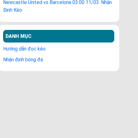
Newcastle United vs Barcelona 03:00 11/03: Nhận
Định Kèo
DANH MỤC
Hướng dẫn đọc kèo
Nhận định bóng đá