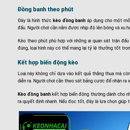
Đồng banh theo phút
Đây là hình thức
kèo đồng banh
áp dụng cho một mốc 
đấu. Người chơi cần nắm được nhịp độ lên bóng và xu hư
Kèo theo phút phù hợp với những ai quan sát trận đấu
đúng, loại hình này có thể mang lại tỷ lệ thưởng tốt tron
Kết hợp biến động kèo
Loại này không chỉ dựa vào kết quả thắng thua mà còn 
diễn ra. Người chơi cần theo sát bảng cược để nhận ra 
Kèo đồng banh
kết hợp biến động thường dành cho nhữ
ra quyết định nhanh. Nếu đọc tốt, đây là lựa chọn giúp t