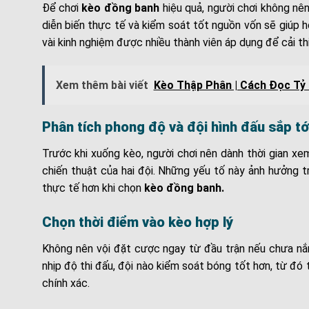
Để chơi
kèo đồng banh
hiệu quả, người chơi không nên
diễn biến thực tế và kiểm soát tốt nguồn vốn sẽ giúp h
vài kinh nghiệm được nhiều thành viên áp dụng để cải th
Xem thêm bài viết
Kèo Thập Phân | Cách Đọc Tỷ 
Phân tích phong độ và đội hình đấu sắp tớ
Trước khi xuống kèo, người chơi nên dành thời gian xem
chiến thuật của hai đội. Những yếu tố này ảnh hưởng t
thực tế hơn khi chọn
kèo đồng banh.
Chọn thời điểm vào kèo hợp lý
Không nên vội đặt cược ngay từ đầu trận nếu chưa nắm 
nhịp độ thi đấu, đội nào kiểm soát bóng tốt hơn, từ đ
chính xác.