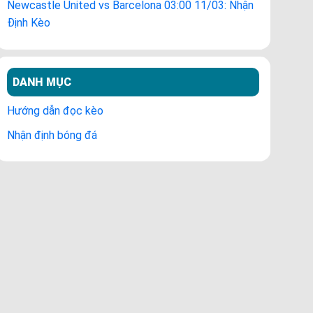
Newcastle United vs Barcelona 03:00 11/03: Nhận
Định Kèo
DANH MỤC
Hướng dẫn đọc kèo
Nhận định bóng đá