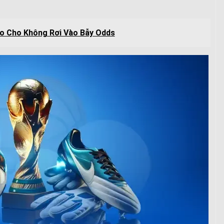
o Cho Không Rơi Vào Bẫy Odds