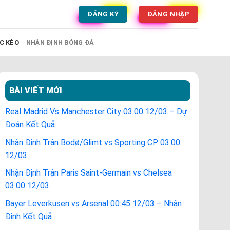
ĐĂNG KÝ
ĐĂNG NHẬP
C KÈO
NHẬN ĐỊNH BÓNG ĐÁ
BÀI VIẾT MỚI
Real Madrid Vs Manchester City 03:00 12/03 – Dự
Đoán Kết Quả
Nhận Định Trận Bodø/Glimt vs Sporting CP 03:00
12/03
Nhận Định Trận Paris Saint-Germain vs Chelsea
03:00 12/03
Bayer Leverkusen vs Arsenal 00:45 12/03 – Nhận
Định Kết Quả