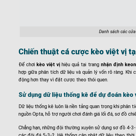
Danh sách các cửa 
Chiến thuật cá cược kèo việt vị tạ
Để chơi
kèo việt vị
hiệu quả tại trang
nhận định keon
hợp giữa phân tích dữ liệu và quản lý vốn rõ ràng. Khi
động hơn thay vì đặt cược theo thói quen.
Sử dụng dữ liệu thống kê để dự đoán kèo v
Dữ liệu thống kê luôn là nền tảng quan trọng khi phân t
nguồn Opta, hỗ trợ người chơi đánh giá lối đá, sơ đồ chi
Chẳng hạn, những đội thường xuyên sử dụng sơ đồ 4-3-3
các đội đá 5-3-2. Hệ thống cập nhật dữ liệu theo thời