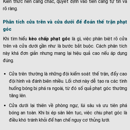
Kiến thức nền càng chắc, quyết định vào tiền càng tự tin và
rõ ràng.
Phân tích cửa trên và cửa dưới để đoán thế trận phạt
góc
Khi tìm hiểu
kèo chấp phạt góc
là gì, việc phân biệt rõ cửa
trên và cửa dưới gần như là bước bắt buộc. Cách phân tích
này khá đơn giản nhưng mang lại hiệu quả cao nếu áp dụng
đúng.
Cửa trên thường là những đội kiểm soát thế trận, đẩy cao
đội hình và đánh biên nhiều. Lối chơi này dễ tạo ra các tình
huống bóng bị phá ra ngoài, từ đó số quả phạt góc thường
tăng lên.
Cửa dưới lại thiên về phòng ngự, lùi sâu và ưu tiên phá
bóng an toàn. Khi bị ép sân liên tục, việc chịu phạt góc là
điều khó tránh khỏi để hạn chế nguy cơ thủng lưới.