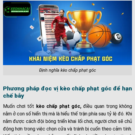
Định nghĩa kèo chấp phạt góc
Phương pháp đọc vị kèo chấp phạt góc để hạn
chế bẫy
Muốn chơi tốt
kèo chấp phạt góc,
điều quan trọng không
nằm ở con số hiển thị mà là hiểu thế trận phía sau tỷ lệ đó. Khi
nắm được cách đội bóng triển khai lối chơi, người chơi sẽ chủ
động hơn trong việc chọn cửa và tránh bị cuốn theo cảm tính.