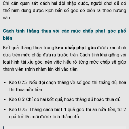
Chỉ cần quan sát cách hai đội nhập cuộc, người chơi đã có
thể hình dung được kịch bản số góc sẽ diễn ra theo hướng
nào.
Cách tính thắng thua với các mức chấp phạt góc phổ
biến
Kết quả thắng thua trong
kèo chấp phạt góc
được xác định
dựa trên mức chấp đưa ra trước trận. Cách tính khá giống với
loại hình tài xỉu góc, nên việc hiểu rõ từng mức chấp sẽ giúp
thành viên tránh nhầm lẫn khi vào tiền.
Kèo 0.25: Nếu đội chọn thắng về số góc thì thắng đủ, hòa
thì thua nửa tiền.
Kèo 0.5: Chỉ có hai kết quả, hoặc thắng đủ hoặc thua đủ.
Kèo 0.75: Thắng cách biệt 1 quả góc thì ăn nửa tiền, từ 2
quả trở lên mới được tính thắng đủ.