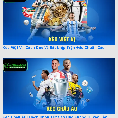
Kèo Việt Vị | Cách Đọc Và Bắt Nhịp Trận Đấu Chuẩn Xác
Kèo Châu Âu | Cách Chọn 1X2 Sao Cho Không Đi Vào Bẫy